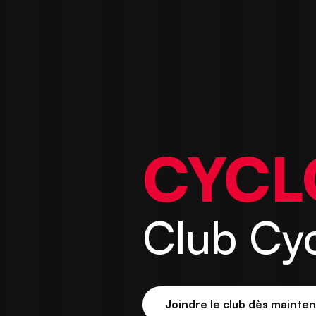
CYCL
Club Cyc
Joindre le club dès mainte