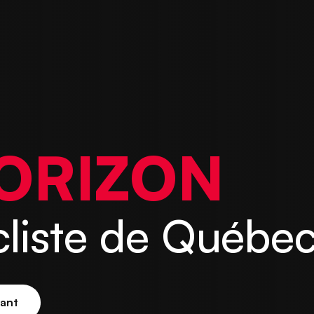
ORIZON
liste de Québe
nant