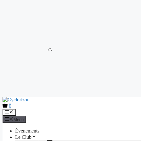
Aller
au
0
contenu
Menu
Menu
Événements
Le Club