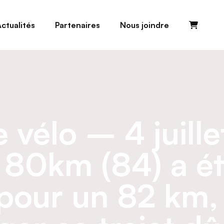
ctualités
Partenaires
Nous joindre
e vélo – 4 juill
t 80km (84) a é
our un 82 km, 